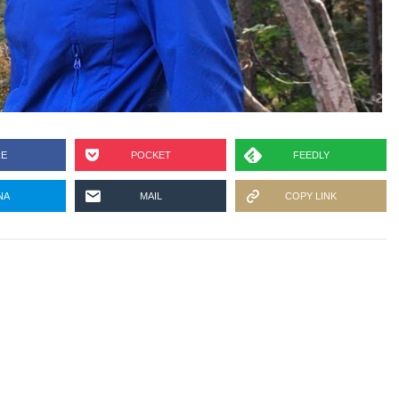
RE
POCKET
FEEDLY
NA
MAIL
COPY LINK